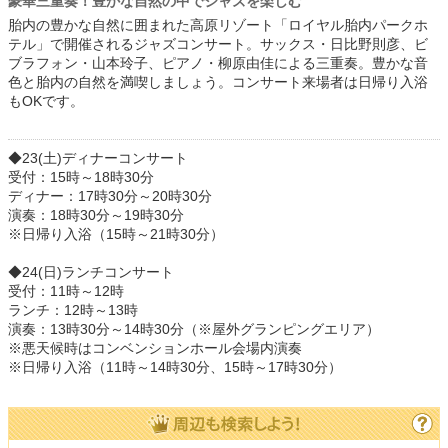
豪華三重奏！豊かな自然の中でジャズを楽しむ
胎内の豊かな自然に囲まれた高原リゾート「ロイヤル胎内パークホ
テル」で開催されるジャズコンサート。サックス・日比野則彦、ビ
ブラフォン・山本玲子、ピアノ・柳原由佳による三重奏。豊かな音
色と胎内の自然を満喫しましょう。コンサート来場者は日帰り入浴
もOKです。
◆23(土)ディナーコンサート
受付：15時～18時30分
ディナー：17時30分～20時30分
演奏：18時30分～19時30分
※日帰り入浴（15時～21時30分）
◆24(日)ランチコンサート
受付：11時～12時
ランチ：12時～13時
演奏：13時30分～14時30分（※屋外グランピングエリア）
※悪天候時はコンベンションホール会場内演奏
※日帰り入浴（11時～14時30分、15時～17時30分）