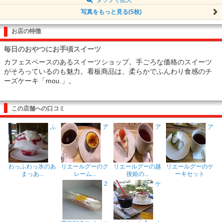
写真をもっと見る(5枚)
お店の特徴
毎日のおやつにお手頃スイーツ
カフェスペースのあるスイーツショップ。手ごろな価格のスイーツ
がそろっているのも魅力。看板商品は、柔らかでふんわり食感のチ
ーズケーキ「mou.」。
この店舗への口コミ
ふ
ア
ア
ア
わっふわっ氷のあ
リエールグーのク
リエールグーの越
リエールグーのケ
まっあ...
レーム...
後姫の...
ーキセット
2
ケ