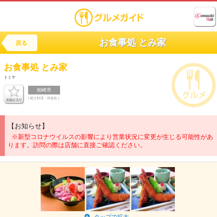
お食事処 とみ家
戻る
お食事処
とみ家
トミヤ
柏崎市
[ 郷土料理・和食処 ]
【お知らせ】
※新型コロナウイルスの影響により営業状況に変更が生じる可能性があ
ります。訪問の際は店舗に直接ご確認ください。
タップで拡大