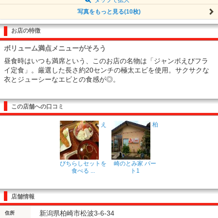
写真をもっと見る(10枚)
お店の特徴
ボリューム満点メニューがそろう
昼食時はいつも満席という、このお店の名物は「ジャンボえびフラ
イ定食」。厳選した長さ約20センチの極太エビを使用。サクサクな
衣とジューシーなエビとの食感が◎。
この店舗への口コミ
え
柏
びちらしセットを
崎のとみ家 パー
食べる ...
ト1
店舗情報
新潟県柏崎市松波3-6-34
住所