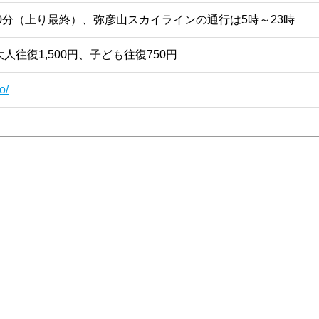
40分（上り最終）、弥彦山スカイラインの通行は5時～23時
往復1,500円、子ども往復750円
o/