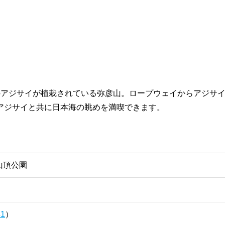
のアジサイが植栽されている弥彦山。ロープウェイからアジサ
アジサイと共に日本海の眺めを満喫できます。
山頂公園
41
）