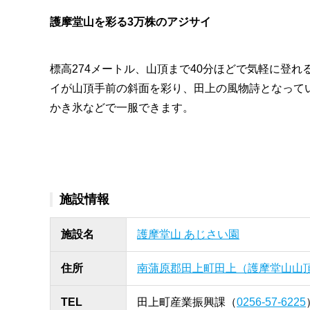
護摩堂山を彩る3万株のアジサイ
標高274メートル、山頂まで40分ほどで気軽に登
イが山頂手前の斜面を彩り、田上の風物詩となって
かき氷などで一服できます。
施設情報
施設名
護摩堂山 あじさい園
住所
南蒲原郡田上町田上（護摩堂山山
TEL
田上町産業振興課（
0256-57-6225