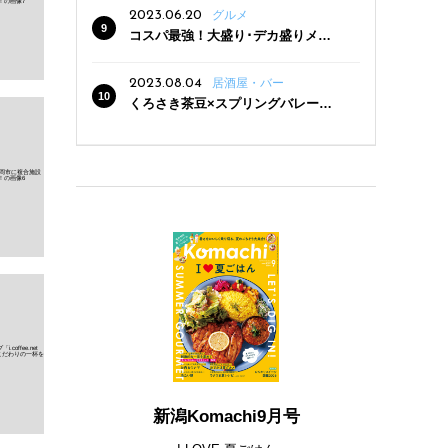
2023.06.20
グルメ
コスパ最強！大盛り･デカ盛りメニ
ューがある新潟の食堂12選
2023.08.04
居酒屋・バー
くろさき茶豆×スプリングバレー豊
潤〈496〉×お店イチオシメニューの
3点セットが800円！ 新潟駅周辺5店
舗で「くろさき茶豆で乾杯！キャン
ペーン」8/7(月)スタート
新潟Komachi9月号