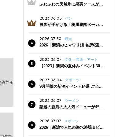
ふわふわの天然氷に果実ソースがた
っぷり！かき氷専門店「杜々堂」燕
三条駅近くにオープン
2023.08.05
パン
農園が手がける「桃川農園ベーカリ
ー」村上市にオープン！ 旬野菜を使
った焼きたてパンのほか、ジェラー
2026.07.30
観光
トやスムージーも
2026｜新潟のヒマワリ畑 名所6選
夏ならではの花の絶景
2023.08.04
文化・芸術・アート
【2023】新潟の夏休みイベント30
選 子どもと一緒に夏を満喫！
2023.08.04
スポーツ
9月開催の新潟イベント14選 ご当地
グルメ＆地酒の販売、スポーツイベ
ントも
2023.08.07
ラーメン
話題の新店の大人気メニューが450
円引き！「たまる屋 新発田店」で新
クーポン登場
2026.07.07
スポーツ
2026｜新潟で人気の海水浴場＆ビー
チ10選