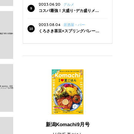
2023.06.20
グルメ
コスパ最強！大盛り･デカ盛りメニ
ューがある新潟の食堂12選
2023.08.04
居酒屋・バー
くろさき茶豆×スプリングバレー豊
潤〈496〉×お店イチオシメニューの
3点セットが800円！ 新潟駅周辺5店
舗で「くろさき茶豆で乾杯！キャン
ペーン」8/7(月)スタート
新潟Komachi9月号