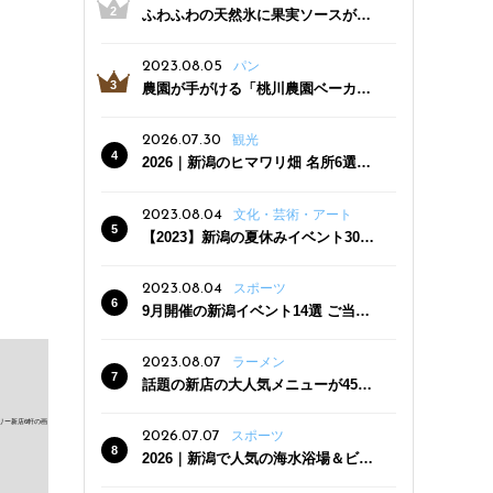
ふわふわの天然氷に果実ソースがた
っぷり！かき氷専門店「杜々堂」燕
三条駅近くにオープン
2023.08.05
パン
農園が手がける「桃川農園ベーカリ
ー」村上市にオープン！ 旬野菜を使
った焼きたてパンのほか、ジェラー
2026.07.30
観光
トやスムージーも
2026｜新潟のヒマワリ畑 名所6選
夏ならではの花の絶景
2023.08.04
文化・芸術・アート
【2023】新潟の夏休みイベント30
選 子どもと一緒に夏を満喫！
2023.08.04
スポーツ
9月開催の新潟イベント14選 ご当地
グルメ＆地酒の販売、スポーツイベ
ントも
2023.08.07
ラーメン
話題の新店の大人気メニューが450
円引き！「たまる屋 新発田店」で新
クーポン登場
2026.07.07
スポーツ
2026｜新潟で人気の海水浴場＆ビー
チ10選