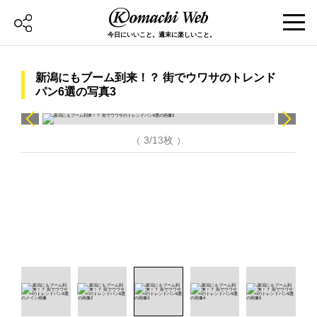
今日にいいこと。週末に楽しいこと。
新潟にもブーム到来！？ 街でウワサのトレンド
パン6選の写真3
（ 3/13枚 ）