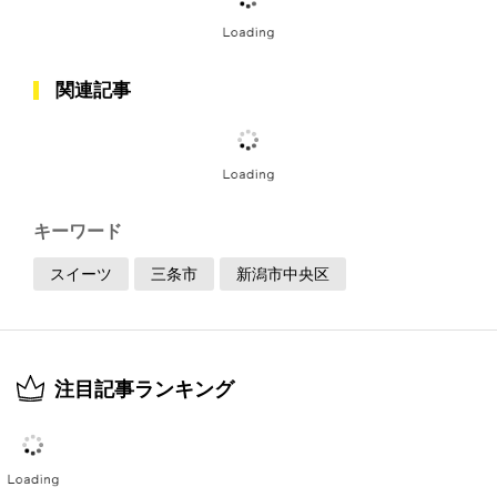
新潟のスパイスグルメ17選 カレー･エス
ニック･激辛料理を堪能！
ドライブシーズンにおすすめ！新潟の
「道の駅」40選
人気の“ものづくり”がずらり！新潟で体
験できるワークショップ18選
夏休みのおでかけに！大人もこどもも楽
しめる新潟の人気レジャースポット26選