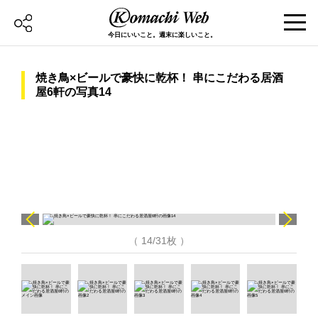
今日にいいこと。週末に楽しいこと。
焼き鳥×ビールで豪快に乾杯！ 串にこだわる居酒
屋6軒の写真14
（ 14/31枚 ）