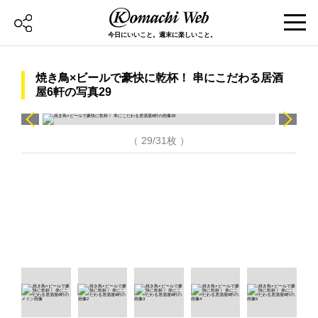
今日にいいこと。週末に楽しいこと。
焼き鳥×ビールで豪快に乾杯！ 串にこだわる居酒
屋6軒の写真29
（ 29/31枚 ）