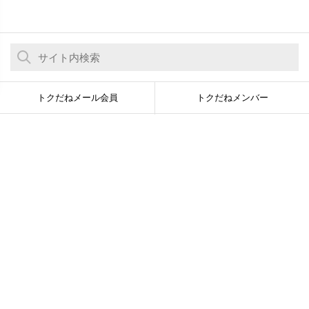
トクだねメール会員
トクだねメンバー
よくある質問
対応端末について
プライバシーポリシー
特定商取引法に基づく表記
お問い合わせ
求人
© Newsline Co., Ltd. All Rights Reserved.