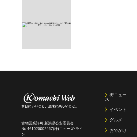
街ニュー
ス
イベント
グルメ
古物営業許可 新潟県公安委員会
No.461020002467(株)ニューズ･ライ
おでかけ
ン