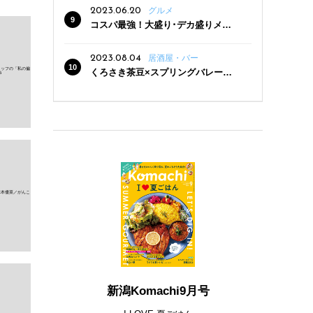
2023.06.20
グルメ
コスパ最強！大盛り･デカ盛りメニ
ューがある新潟の食堂12選
2023.08.04
居酒屋・バー
くろさき茶豆×スプリングバレー豊
潤〈496〉×お店イチオシメニューの
3点セットが800円！ 新潟駅周辺5店
舗で「くろさき茶豆で乾杯！キャン
ペーン」8/7(月)スタート
新潟Komachi9月号