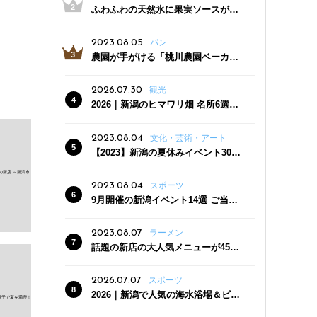
ふわふわの天然氷に果実ソースがた
っぷり！かき氷専門店「杜々堂」燕
三条駅近くにオープン
2023.08.05
パン
農園が手がける「桃川農園ベーカリ
ー」村上市にオープン！ 旬野菜を使
った焼きたてパンのほか、ジェラー
2026.07.30
観光
トやスムージーも
2026｜新潟のヒマワリ畑 名所6選
夏ならではの花の絶景
2023.08.04
文化・芸術・アート
【2023】新潟の夏休みイベント30
選 子どもと一緒に夏を満喫！
2023.08.04
スポーツ
9月開催の新潟イベント14選 ご当地
グルメ＆地酒の販売、スポーツイベ
ントも
2023.08.07
ラーメン
話題の新店の大人気メニューが450
円引き！「たまる屋 新発田店」で新
クーポン登場
2026.07.07
スポーツ
2026｜新潟で人気の海水浴場＆ビー
チ10選