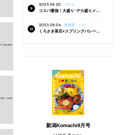
2023.06.20
グルメ
コスパ最強！大盛り･デカ盛りメニ
ューがある新潟の食堂12選
2023.08.04
居酒屋・バー
くろさき茶豆×スプリングバレー豊
潤〈496〉×お店イチオシメニューの
3点セットが800円！ 新潟駅周辺5店
舗で「くろさき茶豆で乾杯！キャン
ペーン」8/7(月)スタート
新潟Komachi9月号