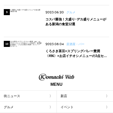
2023.06.20
グルメ
コスパ最強！大盛り･デカ盛りメニューが
ある新潟の食堂12選
2023.08.04
居酒屋・バー
くろさき茶豆×スプリングバレー豊潤
〈496〉×お店イチオシメニューの3点セッ
トが800円！ 新潟駅周辺5店舗で「くろさき
茶豆で乾杯！キャンペーン」8/7(月)スター
ト
MENU
街ニュース
新店
グルメ
イベント