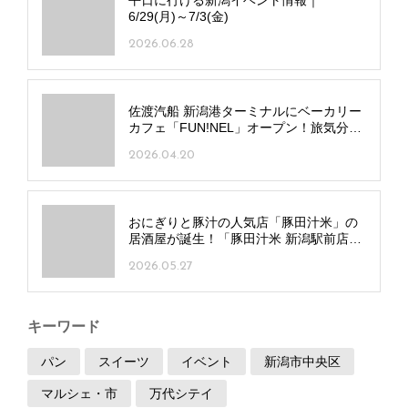
6/29(月)～7/3(金)
2026.06.28
佐渡汽船 新潟港ターミナルにベーカリー
カフェ「FUN!NEL」オープン！旅気分を
盛り上げるオリジナルパンも
2026.04.20
おにぎりと豚汁の人気店「豚田汁米」の
居酒屋が誕生！「豚田汁米 新潟駅前店」
中央区にオープン
2026.05.27
キーワード
パン
スイーツ
イベント
新潟市中央区
マルシェ・市
万代シテイ