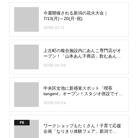
今週開催される新潟の花火大会｜
7/13(月)～20(月･祝)
2026.07.13
上古町の複合施設内にあんこ専門店がオ
ープン！「山本あん子商店」飲むあん
こ“アンコユ”にも注目
2026.06.02
中央区女池に新感覚スポット「喫茶
tangent」オープン！スタジオ併設でイベ
ントも開催
2026.05.04
PR
ワークショップもたくさん！子育て応援
企画「なりきり体験フェア」新潟で
7/20(月･祝)、長岡で7/25(土)開催