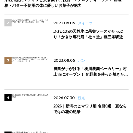
糖・バター不使用の体に優しいお菓子が魅力
2023.08.06
スイーツ
ふわふわの天然氷に果実ソースがたっぷ
り！かき氷専門店「杜々堂」燕三条駅近く
にオープン
2023.08.05
パン
農園が手がける「桃川農園ベーカリー」村
上市にオープン！ 旬野菜を使った焼きたて
パンのほか、ジェラートやスムージーも
2026.07.30
観光
2026｜新潟のヒマワリ畑 名所6選 夏なら
ではの花の絶景