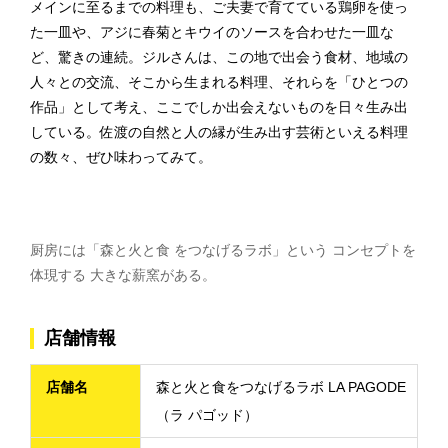
メインに至るまでの料理も、ご夫妻で育てている鶏卵を使っ
た一皿や、アジに春菊とキウイのソースを合わせた一皿な
ど、驚きの連続。ジルさんは、この地で出会う食材、地域の
人々との交流、そこから生まれる料理、それらを「ひとつの
作品」として考え、ここでしか出会えないものを日々生み出
している。佐渡の自然と人の縁が生み出す芸術といえる料理
の数々、ぜひ味わってみて。
厨房には「森と火と食 をつなげるラボ」という コンセプトを
体現する 大きな薪窯がある。
店舗情報
店舗名
森と火と食をつなげるラボ LA PAGODE
（ラ パゴッド）