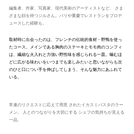
編集者、作家、写真家、現代美術のアーティストなど、 さま
ざまな顔を持つジルさん。パリや重慶でレストランをプロデ
ュースした経験も。
取材時に出会ったのは、フレンチの伝統的食材・野鴨を使っ
たコース。メインである胸肉のステーキとモモ肉のコンフィ
は、繊細な火入れと力強い野性味を感じられる一皿。噛むほ
どに広がる味わいをいつまでも楽しみたいと思いながらも次
のひと口につい手を伸ばしてしまう、そんな魅力にあふれて
いる。
常連のリクエストに応えて用意 されたイカスミパスタのラー
メン。 人とのつながりを大切にする シェフの気持ちが見える
一品。