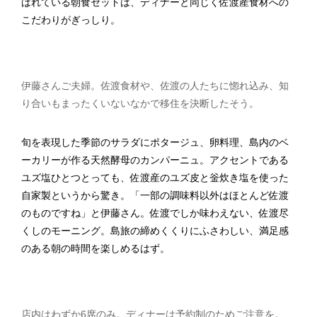
ばれている朝食セットは、ディナーと同じく佐渡産食材への
こだわりがぎっしり。
伊藤さんご夫婦。佐渡食材や、佐渡の人たちに惚れ込み、知
り合いもまったくいないなかで移住を決断したそう。
旬を表現した季節のサラダにポタージュ、卵料理、島内のベ
ーカリーが作る天然酵母のカンパーニュ。アクセントである
ユズ塩ひとつとっても、佐渡産のユズ皮と釡炊き塩を使った
自家製というから驚き。「一部の調味料以外はほとんど佐渡
のものですね」と伊藤さん。佐渡でしか味わえない、佐渡尽
くしのモーニング。島旅の締めくくりにふさわしい、満足感
のある朝の時間を楽しめるはず。
店内はわずか6席のみ。ディナーは予約制のためご注意を。