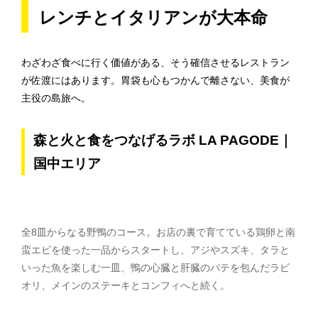
レンチとイタリアンが大本命
わざわざ食べに行く価値がある、そう確信させるレストラン
が佐渡にはあります。胃袋も心もつかんで離さない、美食が
主役の島旅へ。
森と火と食をつなげるラボ LA PAGODE｜
国中エリア
全8皿からなる野鴨のコース。お店の裏で育てている鶏卵と南
蛮エビを使った一品からスタートし、アジやスズキ、タラと
いった魚を楽しむ一皿、鴨の心臓と肝臓のパテを包んだラビ
オリ、メインのステーキとコンフィへと続く。