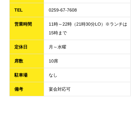
TEL
0259-67-7608
営業時間
11時～22時（21時30分LO）※ランチは
15時まで
定休日
月～水曜
席数
10席
駐車場
なし
備考
宴会対応可