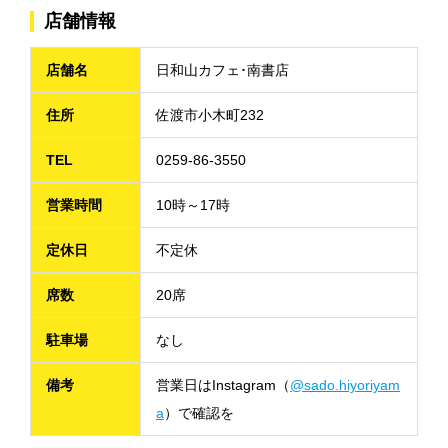
店舗情報
店舗名
日和山カフェ･南書店
住所
佐渡市小木町232
TEL
0259-86-3550
営業時間
10時～17時
定休日
不定休
席数
20席
駐車場
なし
備考
営業日はInstagram（
@sado.hiyoriyam
a
）で確認を