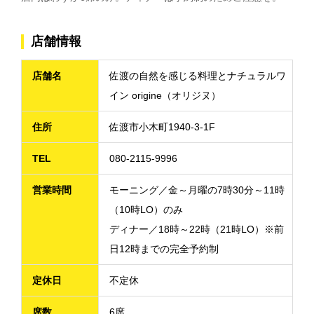
店舗情報
店舗名
佐渡の自然を感じる料理とナチュラルワ
イン origine（オリジヌ）
住所
佐渡市小木町1940-3-1F
TEL
080-2115-9996
営業時間
モーニング／金～月曜の7時30分～11時
（10時LO）のみ
ディナー／18時～22時（21時LO）※前
日12時までの完全予約制
定休日
不定休
席数
6席