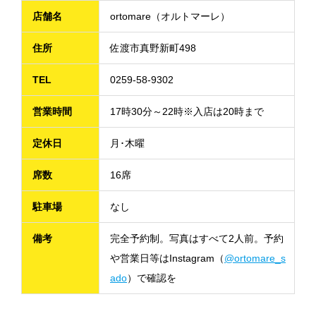
店舗名
ortomare（オルトマーレ）
住所
佐渡市真野新町498
TEL
0259-58-9302
営業時間
17時30分～22時※入店は20時まで
定休日
月･木曜
席数
16席
駐車場
なし
備考
完全予約制。写真はすべて2人前。予約
や営業日等はInstagram（
@ortomare_s
ado
）で確認を