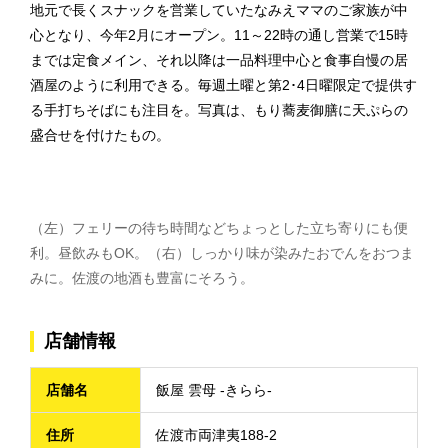
地元で長くスナックを営業していたなみえママのご家族が中
心となり、今年2月にオープン。11～22時の通し営業で15時
までは定食メイン、それ以降は一品料理中心と食事自慢の居
酒屋のように利用できる。毎週土曜と第2･4日曜限定で提供す
る手打ちそばにも注目を。写真は、もり蕎麦御膳に天ぷらの
盛合せを付けたもの。
（左）フェリーの待ち時間などちょっとした立ち寄りにも便
利。昼飲みもOK。（右）しっかり味が染みたおでんをおつま
みに。佐渡の地酒も豊富にそろう。
店舗情報
店舗名
飯屋 雲母 -きらら-
住所
佐渡市両津夷188-2