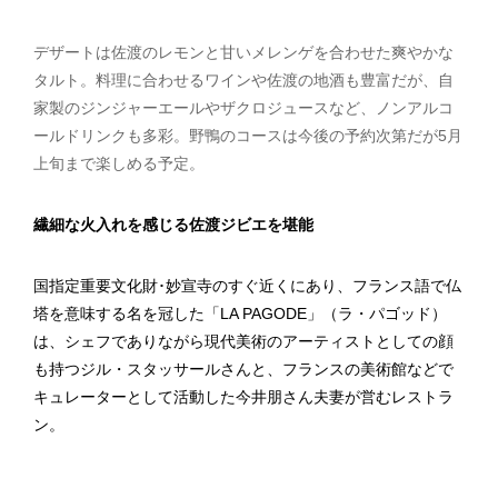
デザートは佐渡のレモンと甘いメレンゲを合わせた爽やかな
タルト。料理に合わせるワインや佐渡の地酒も豊富だが、自
家製のジンジャーエールやザクロジュースなど、ノンアルコ
ールドリンクも多彩。野鴨のコースは今後の予約次第だが5月
上旬まで楽しめる予定。
繊細な火入れを感じる佐渡ジビエを堪能
国指定重要文化財･妙宣寺のすぐ近くにあり、フランス語で仏
塔を意味する名を冠した「LA PAGODE」（ラ・パゴッド）
は、シェフでありながら現代美術のアーティストとしての顔
も持つジル・スタッサールさんと、フランスの美術館などで
キュレーターとして活動した今井朋さん夫妻が営むレストラ
ン。