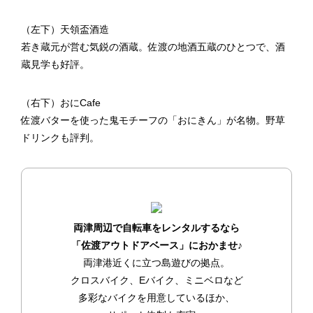
（左下）天領盃酒造
若き蔵元が営む気鋭の酒蔵。佐渡の地酒五蔵のひとつで、酒
蔵見学も好評。
（右下）おにCafe
佐渡バターを使った鬼モチーフの「おにきん」が名物。野草
ドリンクも評判。
両津周辺で自転車をレンタルするなら
「佐渡アウトドアベース」におかませ♪
両津港近くに立つ島遊びの拠点。
クロスバイク、Eバイク、ミニベロなど
多彩なバイクを用意しているほか、