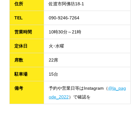
住所
佐渡市阿佛坊18-1
TEL
090-9246-7264
営業時間
10時30分～21時
定休日
火･水曜
席数
22席
駐車場
15台
備考
予約や営業日等はInstagram（
@la_pag
ode_2022
）で確認を