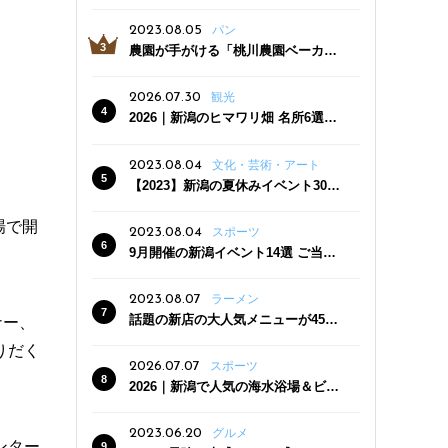
っぷり！かき氷専門店「杜々堂」燕
三条駅近くにオープン
2023.08.05
パン
農園が手がける「桃川農園ベーカリ
ー」村上市にオープン！ 旬野菜を使
った焼きたてパンのほか、ジェラー
2026.07.30
観光
トやスムージーも
2026｜新潟のヒマワリ畑 名所6選
夏ならではの花の絶景
2023.08.04
文化・芸術・アート
【2023】新潟の夏休みイベント30
選 子どもと一緒に夏を満喫！
場で開
2023.08.04
スポーツ
9月開催の新潟イベント14選 ご当地
グルメ＆地酒の販売、スポーツイベ
ントも
2023.08.07
ラーメン
話題の新店の大人気メニューが450
ナー、
円引き！「たまる屋 新発田店」で新
りだく
クーポン登場
2026.07.07
スポーツ
2026｜新潟で人気の海水浴場＆ビー
チ10選
2023.06.20
グルメ
ンター