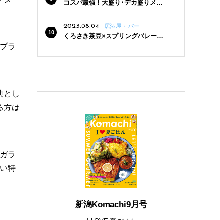
コスパ最強！大盛り･デカ盛りメニ
ューがある新潟の食堂12選
2023.08.04
居酒屋・バー
くろさき茶豆×スプリングバレー豊
潤〈496〉×お店イチオシメニューの
民プラ
3点セットが800円！ 新潟駅周辺5店
舗で「くろさき茶豆で乾杯！キャン
ペーン」8/7(月)スタート
典とし
る方は
のガラ
しい特
新潟Komachi9月号