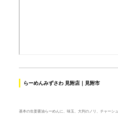
らーめんみずさわ 見附店｜見附市
基本の生姜醤油らーめんに、味玉、大判のノリ、チャーシュー