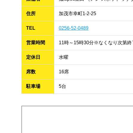
住所
加茂市幸町1-2-25
TEL
0256-52-0489
営業時間
11時～15時30分※なくなり次
定休日
水曜
席数
16席
駐車場
5台