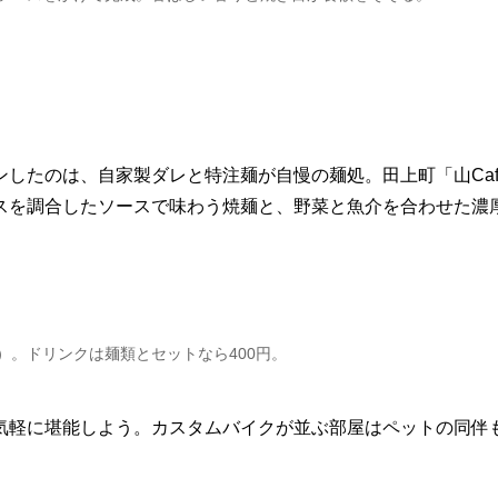
したのは、自家製ダレと特注麺が自慢の麺処。田上町「山Caf?
スを調合したソースで味わう焼麺と、野菜と魚介を合わせた濃
）。ドリンクは麺類とセットなら400円。
気軽に堪能しよう。カスタムバイクが並ぶ部屋はペットの同伴