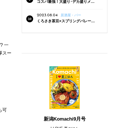
コスパ最強！大盛り･デカ盛りメニ
ューがある新潟の食堂12選
2023.08.04
居酒屋・バー
くろさき茶豆×スプリングバレー豊
潤〈496〉×お店イチオシメニューの
3点セットが800円！ 新潟駅周辺5店
舗で「くろさき茶豆で乾杯！キャン
ペーン」8/7(月)スタート
 一
厚スー
も可
新潟Komachi9月号