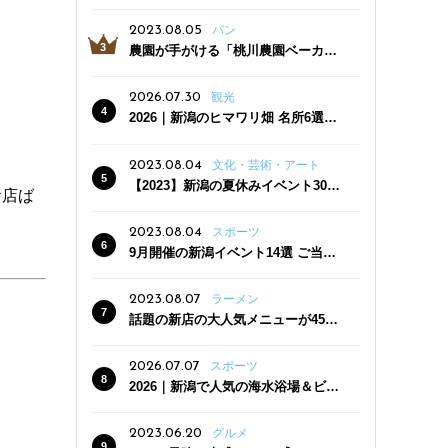
っぷり！かき氷専門店「杜々堂」燕
三条駅近くにオープン
2023.08.05
パン
農園が手がける「桃川農園ベーカリ
ー」村上市にオープン！ 旬野菜を使
った焼きたてパンのほか、ジェラー
2026.07.30
観光
トやスムージーも
2026｜新潟のヒマワリ畑 名所6選
夏ならではの花の絶景
2023.08.04
文化・芸術・アート
【2023】新潟の夏休みイベント30
お店ば
選 子どもと一緒に夏を満喫！
2023.08.04
スポーツ
9月開催の新潟イベント14選 ご当地
グルメ＆地酒の販売、スポーツイベ
ントも
2023.08.07
ラーメン
話題の新店の大人気メニューが450
円引き！「たまる屋 新発田店」で新
クーポン登場
2026.07.07
スポーツ
2026｜新潟で人気の海水浴場＆ビー
チ10選
2023.06.20
グルメ