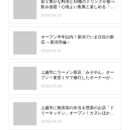
彩り豊かな料理と43種のドリンクが食べ
飲み放題！心地よい夜風と楽しめる「ホ
テルオークラ新潟」のビアガーデンが今
2026.06.27
年もスタート
オープン半年以内！新潟でいま注目の新
店 ～新潟市編～
2026.06.12
上越市にラーメン新店「みそやん」オー
プン！食堂ミサで修行したオーナーが名
店の味をアレンジ
2026.07.06
上越市に無添加の弁当＆惣菜のお店「ド
リーキッチン」オープン！カヌレほかス
イーツも販売
2026.05.08