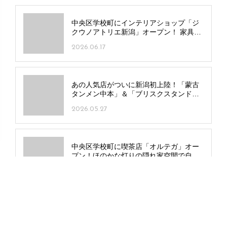
中央区学校町にインテリアショップ「ジ
クウノアトリエ新潟」オープン！ 家具・
じゅうたん・照明など3店舗が一つの建物
2026.06.17
に
あの人気店がついに新潟初上陸！「蒙古
タンメン中本」＆「ブリスクスタンド」
の全貌に迫る！
2026.05.27
中央区学校町に喫茶店「オルテガ」オー
プン！ほのかな灯りの隠れ家空間で自慢
の深煎りコーヒーを
2026.05.22
平日に行ける新潟イベント情報｜6/1(月)
～5(金)