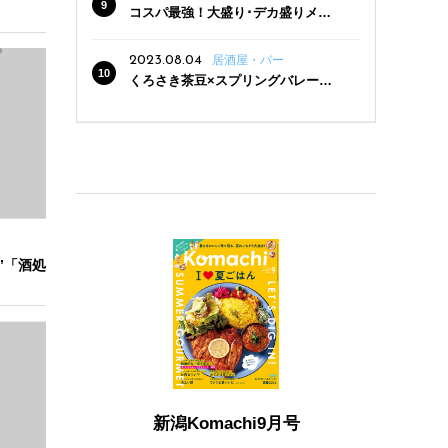
コスパ最強！大盛り･デカ盛りメニ
ューがある新潟の食堂12選
2023.08.04
居酒屋・バー
くろさき茶豆×スプリングバレー豊
潤〈496〉×お店イチオシメニューの
3点セットが800円！ 新潟駅周辺5店
舗で「くろさき茶豆で乾杯！キャン
ペーン」8/7(月)スタート
”「酒処
新潟Komachi9月号