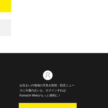
お住まいの地域の天気＆防犯・防災ニュー
スに今週の占いも。ログインすれば
Komachi Webがもっと便利に！