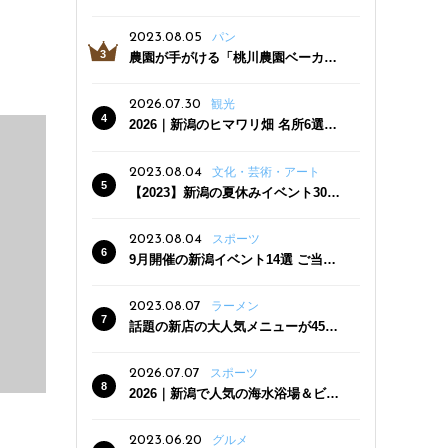
っぷり！かき氷専門店「杜々堂」燕
三条駅近くにオープン
2023.08.05
パン
農園が手がける「桃川農園ベーカリ
ー」村上市にオープン！ 旬野菜を使
った焼きたてパンのほか、ジェラー
2026.07.30
観光
トやスムージーも
2026｜新潟のヒマワリ畑 名所6選
夏ならではの花の絶景
2023.08.04
文化・芸術・アート
【2023】新潟の夏休みイベント30
選 子どもと一緒に夏を満喫！
2023.08.04
スポーツ
9月開催の新潟イベント14選 ご当地
グルメ＆地酒の販売、スポーツイベ
ントも
2023.08.07
ラーメン
話題の新店の大人気メニューが450
円引き！「たまる屋 新発田店」で新
クーポン登場
2026.07.07
スポーツ
2026｜新潟で人気の海水浴場＆ビー
チ10選
2023.06.20
グルメ