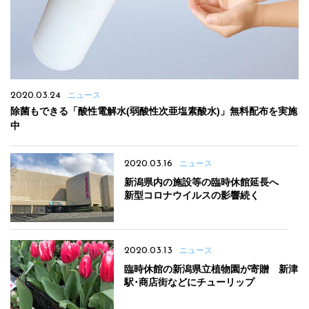
2020.03.24
ニュース
除菌もできる「酸性電解水(弱酸性次亜塩素酸水)」無料配布を実施
中
2020.03.16
ニュース
新潟県内の施設等の臨時休館延長へ
新型コロナウイルスの影響続く
2020.03.13
ニュース
臨時休館の新潟県立植物園が寄贈 新津
駅･商店街などにチューリップ