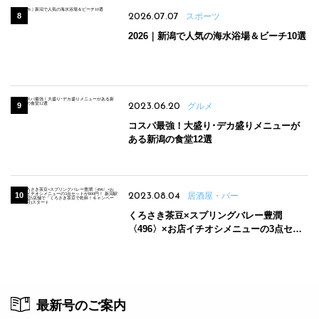
2026.07.07
スポーツ
2026｜新潟で人気の海水浴場＆ビーチ10選
2023.06.20
グルメ
コスパ最強！大盛り･デカ盛りメニューが
ある新潟の食堂12選
2023.08.04
居酒屋・バー
くろさき茶豆×スプリングバレー豊潤
〈496〉×お店イチオシメニューの3点セッ
トが800円！ 新潟駅周辺5店舗で「くろさき
茶豆で乾杯！キャンペーン」8/7(月)スター
ト
最新号のご案内