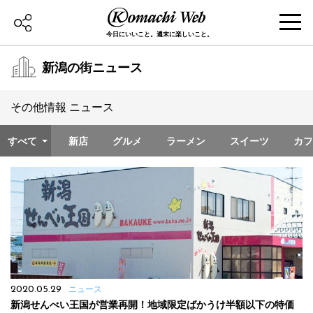
今日にいいこと。週末に楽しいこと。
新潟の街ニュース
その他情報 ニュース
すべて
新店
グルメ
ラーメン
スイーツ
カフ
2020.05.29
ニュース
新潟せんべい王国が営業再開！地域限定ばかうけ半額以下の特価