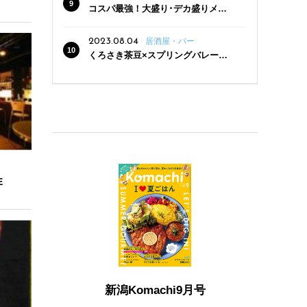
コスパ最強！大盛り･デカ盛りメニ
ューがある新潟の食堂12選
2023.08.04
居酒屋・バー
くろさき茶豆×スプリングバレー豊
潤〈496〉×お店イチオシメニューの
3点セットが800円！ 新潟駅周辺5店
舗で「くろさき茶豆で乾杯！キャン
ペーン」8/7(月)スタート
E
新潟Komachi9月号