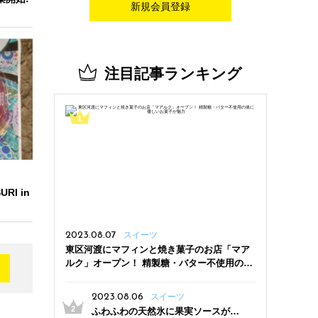
新規会員登録
注目記事ランキング
I in
2023.08.07
スイーツ
東区河渡にマフィンと焼き菓子のお店「マア
ルク」オープン！ 精製糖・バター不使用の体
に優しいお菓子が魅力
2023.08.06
スイーツ
ふわふわの天然氷に果実ソースがた