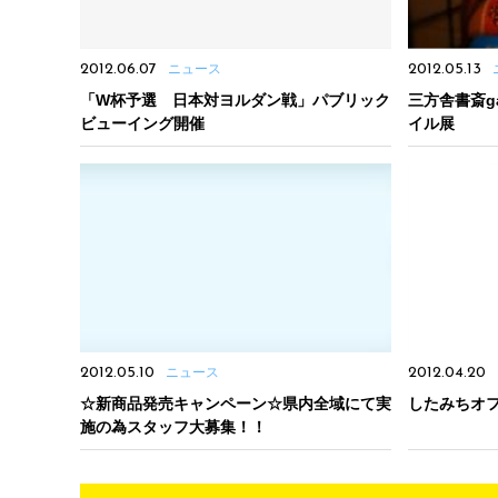
2012.06.07
ニュース
2012.05.13
「W杯予選 日本対ヨルダン戦」パブリック
三方舎書斎g
ビューイング開催
イル展
2012.05.10
ニュース
2012.04.20
☆新商品発売キャンペーン☆県内全域にて実
したみちオ
施の為スタッフ大募集！！