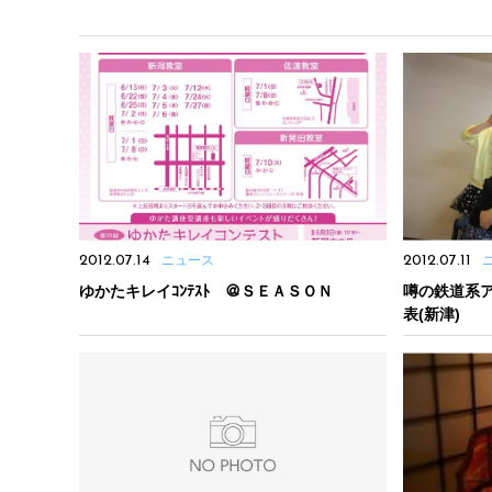
2012.07.14
ニュース
2012.07.11
ゆかたキレイｺﾝﾃｽﾄ ＠ＳＥＡＳＯＮ
噂の鉄道系ア
表(新津)