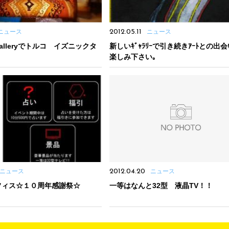
ニュース
2012.05.11
ニュース
alleryでトルコ イズニックタ
新しいｷﾞｬﾗﾘｰで引き続きｱｰﾄとの出
楽しみ下さい｡
ニュース
2012.04.20
ニュース
フィス☆１０周年感謝祭☆
一等はなんと32型 液晶TV！！