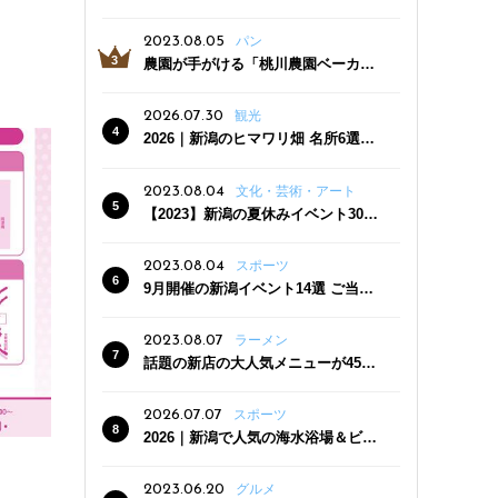
っぷり！かき氷専門店「杜々堂」燕
三条駅近くにオープン
2023.08.05
パン
農園が手がける「桃川農園ベーカリ
ー」村上市にオープン！ 旬野菜を使
った焼きたてパンのほか、ジェラー
2026.07.30
観光
トやスムージーも
2026｜新潟のヒマワリ畑 名所6選
夏ならではの花の絶景
2023.08.04
文化・芸術・アート
【2023】新潟の夏休みイベント30
選 子どもと一緒に夏を満喫！
2023.08.04
スポーツ
9月開催の新潟イベント14選 ご当地
グルメ＆地酒の販売、スポーツイベ
ントも
2023.08.07
ラーメン
話題の新店の大人気メニューが450
円引き！「たまる屋 新発田店」で新
クーポン登場
2026.07.07
スポーツ
2026｜新潟で人気の海水浴場＆ビー
チ10選
2023.06.20
グルメ