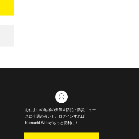
お住まいの地域の天気＆防犯・防災ニュー
スに今週の占いも。ログインすれば
Komachi Webがもっと便利に！