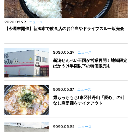
2020.05.29
ニュース
【今週末開催】新潟市で飲食店のお弁当やドライブスルー販売会
2020.05.29
ニュース
新潟せんべい王国が営業再開！地域限定
ばかうけ半額以下の特価販売も
2020.05.27
ニュース
麺もっちもち!東区牡丹山「愛心」の汁
なし麻婆麺をテイクアウト
2020.05.25
ニュース