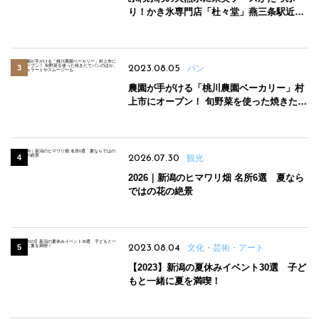
り！かき氷専門店「杜々堂」燕三条駅近く
にオープン
2023.08.05
パン
農園が手がける「桃川農園ベーカリー」村
上市にオープン！ 旬野菜を使った焼きたて
パンのほか、ジェラートやスムージーも
2026.07.30
観光
2026｜新潟のヒマワリ畑 名所6選 夏なら
ではの花の絶景
2023.08.04
文化・芸術・アート
【2023】新潟の夏休みイベント30選 子ど
もと一緒に夏を満喫！