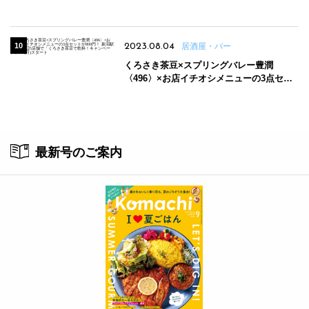
2023.08.04
居酒屋・バー
くろさき茶豆×スプリングバレー豊潤
〈496〉×お店イチオシメニューの3点セッ
トが800円！ 新潟駅周辺5店舗で「くろさき
茶豆で乾杯！キャンペーン」8/7(月)スター
ト
最新号のご案内