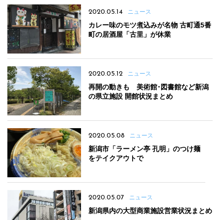
2020.05.14
ニュース
カレー味のモツ煮込みが名物 古町通5番
町の居酒屋「古里」が休業
2020.05.12
ニュース
再開の動きも 美術館･図書館など新潟
の県立施設 開館状況まとめ
2020.05.08
ニュース
新潟市「ラーメン亭 孔明」のつけ麺
をテイクアウトで
2020.05.07
ニュース
新潟県内の大型商業施設営業状況まとめ