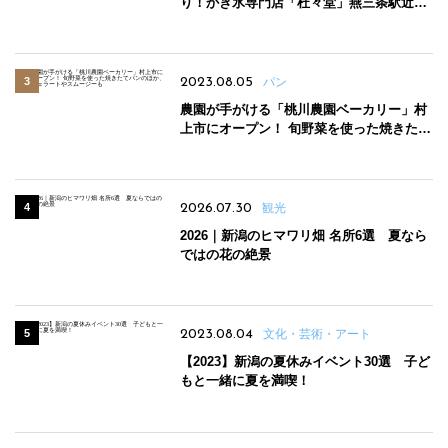
り！かき氷専門店「杜々堂」燕三条駅近く
にオープン
2023.08.05
パン
農園が手がける「桃川農園ベーカリー」村
上市にオープン！ 旬野菜を使った焼きたて
パンのほか、ジェラートやスムージーも
2026.07.30
観光
2026｜新潟のヒマワリ畑 名所6選 夏なら
ではの花の絶景
2023.08.04
文化・芸術・アート
【2023】新潟の夏休みイベント30選 子ど
もと一緒に夏を満喫！