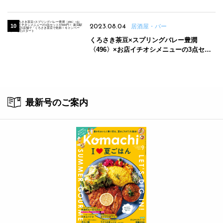
2023.08.04
居酒屋・バー
くろさき茶豆×スプリングバレー豊潤
〈496〉×お店イチオシメニューの3点セッ
トが800円！ 新潟駅周辺5店舗で「くろさき
茶豆で乾杯！キャンペーン」8/7(月)スター
ト
最新号のご案内